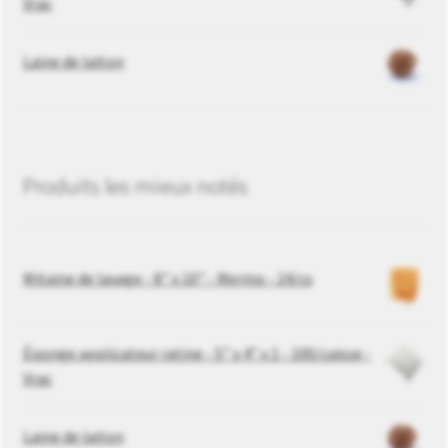
Vrac
Laine de laiton
Produits les mieux notés
Mitaine de lavage - 8" x 10" - Merino - 24/cs
Éponge applicateur ratine - 5" x 4" x 1 - 100/caisse -
Vrac
Laine de laiton