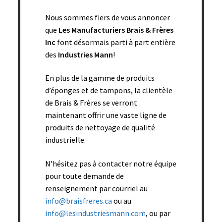
Nous sommes fiers de vous annoncer
que
Les Manufacturiers Brais & Frères
Inc
font désormais parti à part entière
des
Industries Mann
!
En plus de la gamme de produits
d’éponges et de tampons, la clientèle
de Brais & Frères se verront
Éponge blanche ronde (5 trous) – 3 3/8’’ diam. x 2 1/4’’
maintenant offrir une vaste ligne de
épais (vrac) – 275/bte
produits de nettoyage de qualité
Add to cart
industrielle.
N’hésitez pas à contacter notre équipe
pour toute demande de
renseignement par courriel au
info@braisfreres.ca
ou au
info@lesindustriesmann.com
, ou par