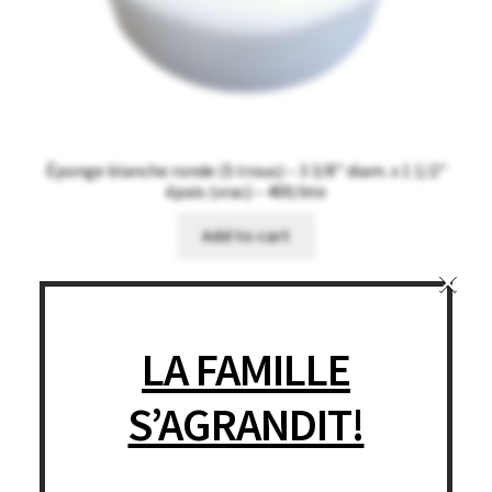
Éponge blanche ronde (5 trous) – 3 3/8’’ diam. x 1 1/2’’
épais (vrac) – 400/bte
Add to cart
×
LA FAMILLE
S’AGRANDIT!