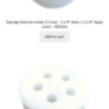
Éponge blanche ronde (1 trou) – 2 1/4’’ diam. x 2 1/4’’ épais
(vrac) – 500/bte
Add to cart