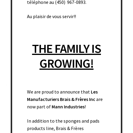
téléphone au (450) 967-0893.
Au plaisir de vous servir!!
THE FAMILY IS
GROWING!
Éponge blanche ronde(1 trou) – 2 1/4’’ diam. x 1 1/2’’ épais
(vrac) – 800/bte
We are proud to announce that
Les
Manufacturiers Brais & Frères Inc
are
Add to cart
now part of
Mann Industries
!
In addition to the sponges and pads
products line, Brais & Frères