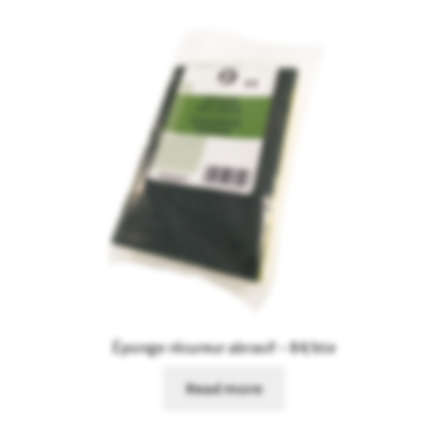
Éponge récureur abrasif – 84/bte
Read more