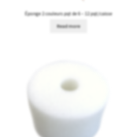
Éponge 2 couleurs pqt de 6 – 12 pqt/caisse
Read more