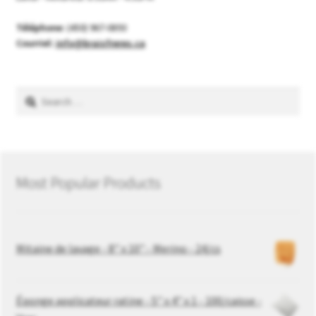
Téléphone:
(450) 967-0893
Courriel:
info@braisfreres.ca
Search
for:
Most Popular Products
Mitaine de lavage - 8" x 10" - Merino - 24/cs
Éponge applicateur ratine - 5" x 4" x 1 - 100/caisse -