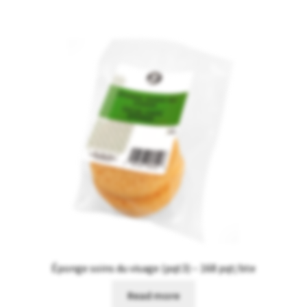
Éponge soins du visage (pqt3) – 168 pqt/bte
Read more