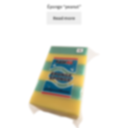
Éponge “peanut”
Read more