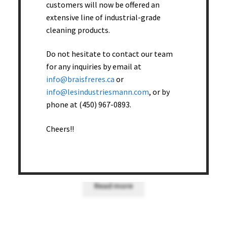
customers will now be offered an
extensive line of industrial-grade
cleaning products.
Do not hesitate to contact our team
for any inquiries by email at
info@braisfreres.ca
or
info@lesindustriesmann.com
, or by
phone at (450) 967-0893.
Cheers!!
Éponge et récureur pqt de 3 – 60 pqt/caisse
Read more