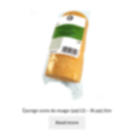
Éponge soins du visage (pqt12) – 36 pqt/bte
Read more