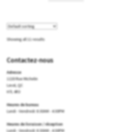
Showing all 11 results
Contactez-nous
Adresse
1220 Rue Michelin
Laval, QC
H7L 4R3
Heures de bureau
Lundi - Vendredi: 8:30AM - 4:30PM
Heures de livraison / réception
Lundi - Vendredi: 8:30AM - 4:30PM