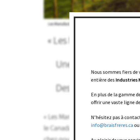
Les Manufacturiers Brais et Frères éponges sponge Sc
« Les Manufacturiers Bra
Une solide réputation
Nous sommes fiers de 
dévoué de vrais p
entière des
Industries
Des produits fabriqu
En plus de la gamme de
offrir une vaste ligne d
« Les Manufacturiers Brais & Frère
N’hésitez pas à contac
info@braisfreres.ca
ou
le Canada et les Etats-Unis pour s
chez-nous avec des matériaux de 
Au plaisir de vous servir