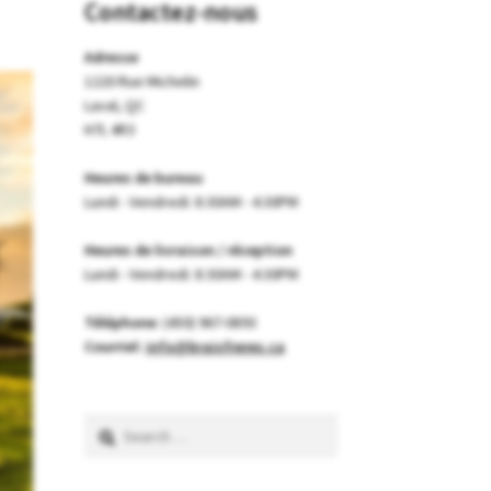
Contactez-nous
Adresse
1220 Rue Michelin
Laval, QC
H7L 4R3
Heures de bureau
Lundi - Vendredi: 8:30AM - 4:30PM
Heures de livraison / réception
Lundi - Vendredi: 8:30AM - 4:30PM
Téléphone:
(450) 967-0893
Courriel:
info@braisfreres.ca
Search
for: