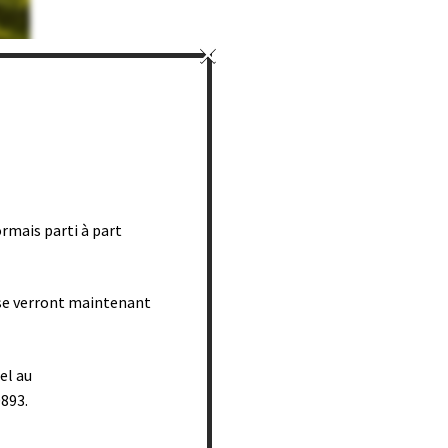
×
ose
ns
rmais parti à part
 se verront maintenant
rs
el au
0893.
ve