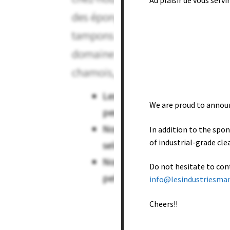
des éponges (cellulose, polyurét
tampons abrasifs (mince ou épais)
domaine des accessoires automobi
chamois, éponges à démoustiquer, l
Les Manufacturiers Brais et 
We are proud to annou
peuvent être faits sous étique
Nous fabriquons également u
In addition to the spon
of industrial-grade cle
selon les besoins spécifiques 
Nous avons aussi un départem
Do not hesitate to con
pellicule rétractable (shrink w
info@lesindustriesma
Cheers!!