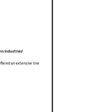
des
ts,
n Industries
!
ffered an extensive line