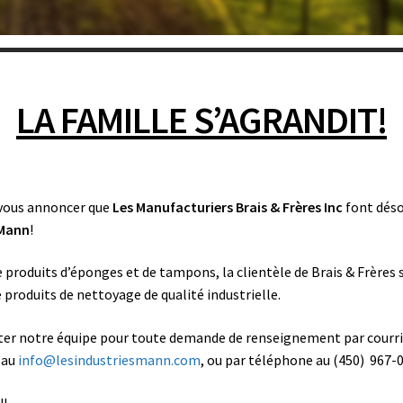
ouring Pads Tampon à récurer Chamois Mitaines de lavage Wash Mitts Foam & Cellul
LA FAMILLE S’AGRANDIT!
is & Frères inc. », c’est plus de 75 a
d’expérience.
 d’excellence obtenue par le travail
vous annoncer que
Les Manufacturiers Brais & Frères Inc
font déso
rofessionnels de la fabrication.
 Mann
!
és au Canada et adaptés à tous vos
 produits d’éponges et de tampons, la clientèle de Brais & Frères
besoins.
e produits de nettoyage de qualité industrielle.
s inc. » a été fondé en 1936 et est reconnu à trave
ter notre équipe pour toute demande de renseignement par courri
 au
info@lesindustriesmann.com
, ou par téléphone au (450) 967-
a vaste sélection de produits de choix fabriqués
qualité supérieure. Parmi ces produits on retrou
!!