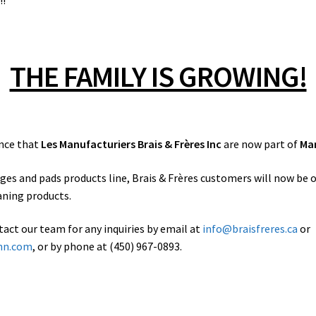
hane et mousse) de toutes formes et dimensions, 
 ainsi que plusieurs produits essentiels du
THE FAMILY IS GROWING!
les; ex. mitaines de lavage, applicateurs, bonne
ave et cire auto et kit auto, etc.
Frères proposent une large gamme de produits qui
nce that
Les Manufacturiers Brais & Frères Inc
are now part of
Man
tte privée.
ne multitude de produits dans les même matériaux
ges and pads products line, Brais & Frères customers will now be o
aning products.
de nos clients.
ent pour l’emballage de vos produits (mise en sac,
tact our team for any inquiries by email at
info@braisfreres.ca
or
rap), etc.)
nn.com
, or by phone at (450) 967-0893.