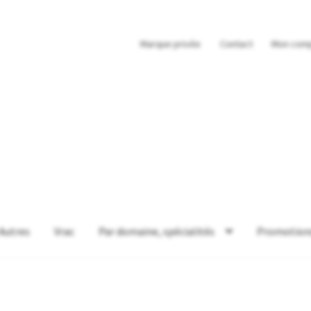
Marque privée
Contact
Mon com
Autres
Vrac
Par domaine, spécialités
Promotion
 compte
Panier
Produits en vedette
Promotions