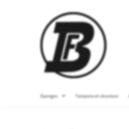
Éponges
Tampons et récureurs
Home
Commande
Contact
Marque privée
Mon