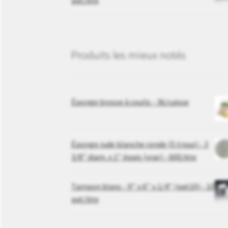
pqt/bte
Produits les mieux notés
Éponge brosse à coulis - 36/caisse
Éponge rude blanche ronde (5 trous) - 3
3/8’’ diam. x 1’’ épais (vrac) - 600/bte
Tampon blanc - 9’’ x 6’’ x 1/4’’ (pqt10) - 10
pqt/bte