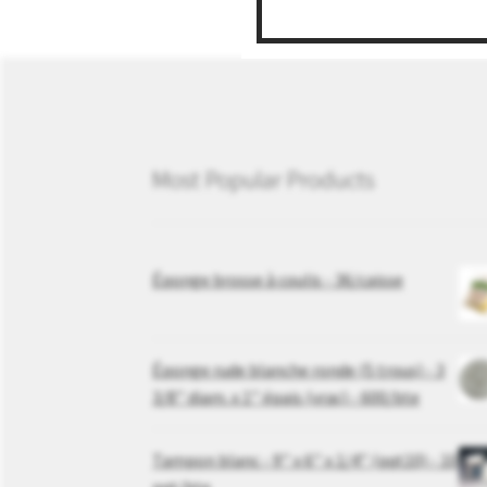
Most Popular Products
Éponge brosse à coulis - 36/caisse
Éponge rude blanche ronde (5 trous) - 3
3/8’’ diam. x 1’’ épais (vrac) - 600/bte
Tampon blanc - 9’’ x 6’’ x 1/4’’ (pqt10) - 10