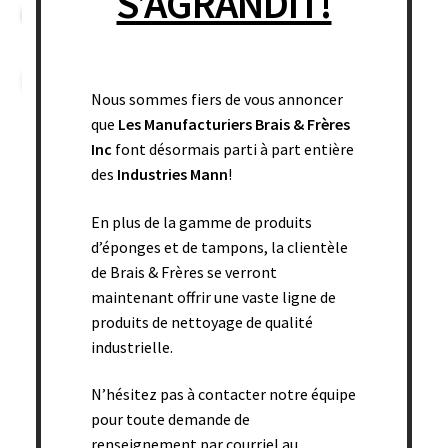
S’AGRANDIT!
Éponge utilisée avec les solvants de vernis à ongles.
Related products
Nous sommes fiers de vous annoncer
que
Les Manufacturiers Brais & Frères
Inc
font désormais parti à part entière
des
Industries Mann
!
En plus de la gamme de produits
d’éponges et de tampons, la clientèle
de Brais & Frères se verront
maintenant offrir une vaste ligne de
produits de nettoyage de qualité
industrielle.
N’hésitez pas à contacter notre équipe
pour toute demande de
renseignement par courriel au