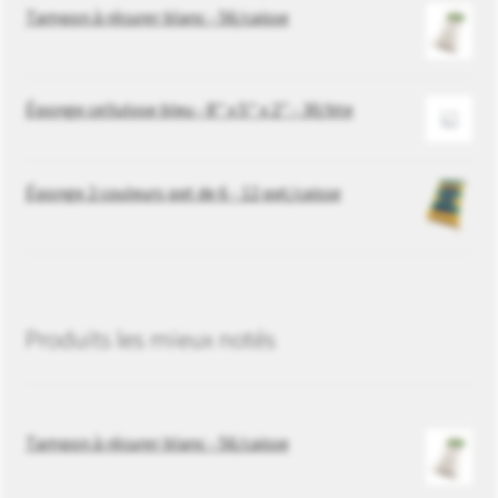
Tampon à récurer blanc - 56/caisse
Éponge cellulose bleu - 8’’ x 5’’ x 2’’ - 30/bte
Éponge 2 couleurs pqt de 6 - 12 pqt/caisse
Produits les mieux notés
Tampon à récurer blanc - 56/caisse