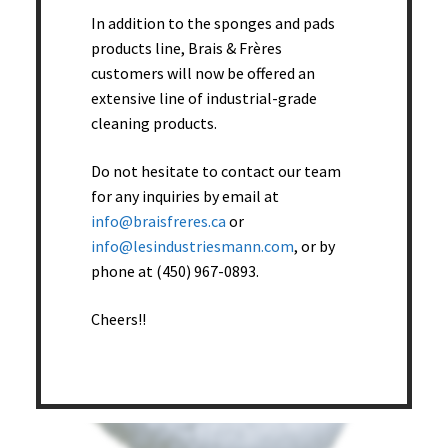
In addition to the sponges and pads
products line, Brais & Frères
Éponge soins du visage (pqt12) – 36 pqt/bte
customers will now be offered an
Read more
extensive line of industrial-grade
cleaning products.
Do not hesitate to contact our team
for any inquiries by email at
info@braisfreres.ca
or
info@lesindustriesmann.com
, or by
phone at (450) 967-0893.
Cheers!!