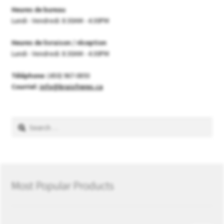
Heures de bureau
Lundi - Vendredi: 8:30AM - 4:30PM
Heures de livraison / réception
Lundi - Vendredi: 8:30AM - 4:30PM
Téléphone:
(450) 967-0893
Courriel:
info@braisfreres.ca
Search
for:
Most Popular Products