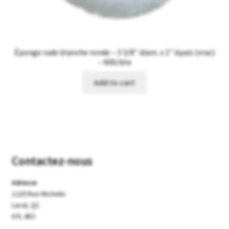
Éponge rude blanche ronde – 3 3/8’’ diam. x 1’’ épais (vrac)
– 600/bte
Add to cart
Contactez-nous
Adresse
1220 Rue Michelin
Laval, QC
H7L 4R3