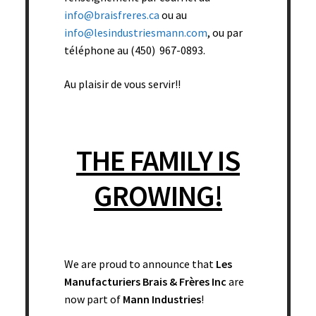
info@braisfreres.ca
ou au
Laine d’acier inoxydable 35g pqt de 12 – 12 pqt/boîte
info@lesindustriesmann.com
, ou par
téléphone au (450) 967-0893.
Read more
Au plaisir de vous servir!!
THE FAMILY IS
GROWING!
We are proud to announce that
Les
Manufacturiers Brais & Frères Inc
are
now part of
Mann Industries
!