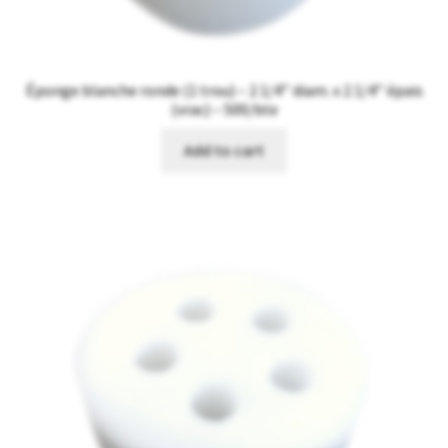
Éponge blanche ronde (1 trou) – 2 1/4’’ diam. x 2 1/4’’ épais
(vrac) – 500/bte
Add to cart