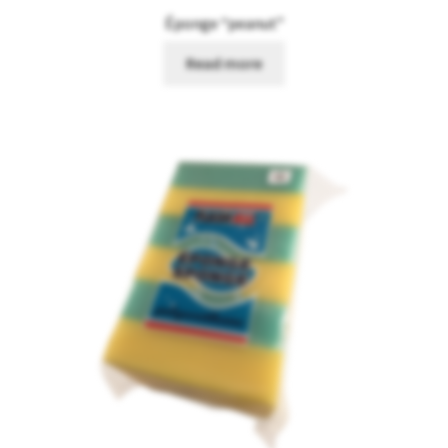
Éponge “peanut”
Read more