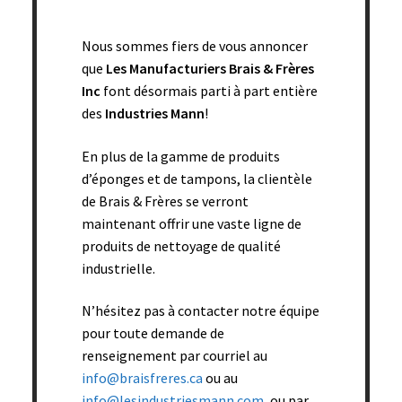
Nous sommes fiers de vous annoncer
que
Les Manufacturiers Brais & Frères
Inc
font désormais parti à part entière
des
Industries Mann
!
En plus de la gamme de produits
d’éponges et de tampons, la clientèle
Éponge blanche ronde (5 trous) – 3 3/8’’ diam. x 2 1/4’’
de Brais & Frères se verront
épais (vrac) – 275/bte
maintenant offrir une vaste ligne de
produits de nettoyage de qualité
Add to cart
industrielle.
N’hésitez pas à contacter notre équipe
pour toute demande de
renseignement par courriel au
info@braisfreres.ca
ou au
info@lesindustriesmann.com
, ou par