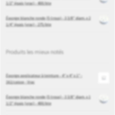
1/2’’ épais (vrac) - 400/bte
Éponge blanche ronde (5 trous) - 3 3/8’’ diam. x 2
1/4’’ épais (vrac) - 275/bte
Produits les mieux notés
Éponge applicateur à teinture - 4" x 4" x 1" -
162/caisse - Vrac
Éponge blanche ronde (5 trous) - 3 3/8’’ diam. x 1
1/2’’ épais (vrac) - 400/bte