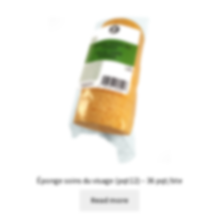
Éponge soins du visage (pqt12) – 36 pqt/bte
Read more