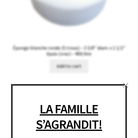
Éponge blanche ronde (5 trous) – 3 3/8’’ diam. x 1 1/2’’
épais (vrac) – 400/bte
Add to cart
×
LA FAMILLE
S’AGRANDIT!