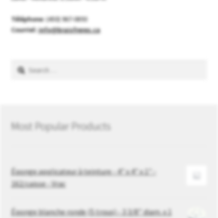
Téléphone:
(450) 967-0893
Courriel:
info@braisfreres.ca
Search
for:
Most Popular Products
Éponge applicateur à teinture - 4" x 4" x 1" -
162/caisse - Vrac
Éponge blanche ronde (5 trous) - 3 3/8’’ diam. x 1