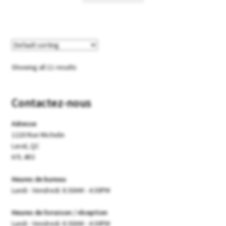
Showing all 11 results
Contactez-nous
Adresse
1220 Rue Michelin
Laval, QC
H7L 4R3
Heures de bureau
Lundi - Vendredi: 8:30AM - 4:30PM
Heures de livraison / réception
Lundi - Vendredi: 8:30AM - 4:30PM