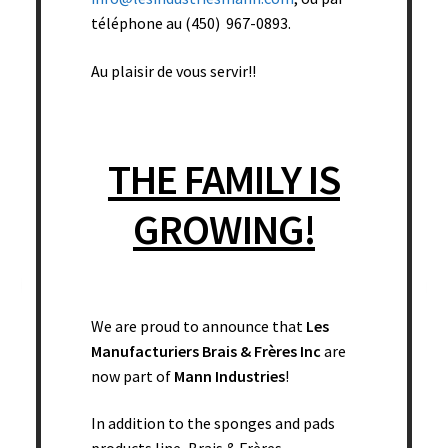
téléphone au (450) 967-0893.
Au plaisir de vous servir!!
THE FAMILY IS
GROWING!
Éponge blanche ronde(1 trou) – 2 1/4’’ diam. x 1 1/2’’ épais
(vrac) – 800/bte
We are proud to announce that
Les
Add to cart
Manufacturiers Brais & Frères Inc
are
now part of
Mann Industries
!
In addition to the sponges and pads