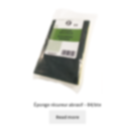
Éponge récureur abrasif – 84/bte
Read more