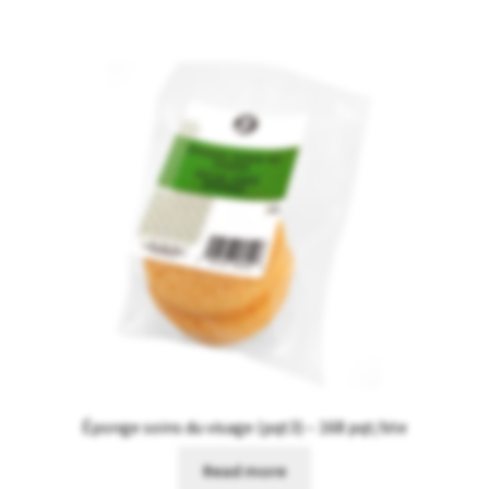
Éponge soins du visage (pqt3) – 168 pqt/bte
Read more