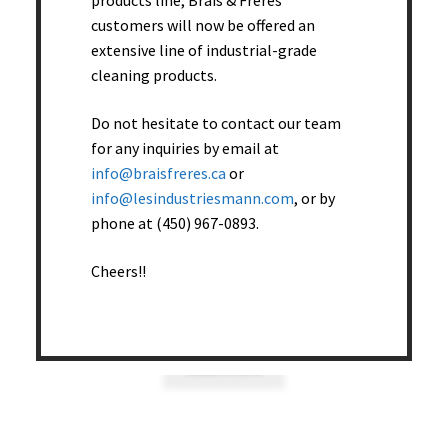
products line, Brais & Frères
customers will now be offered an
extensive line of industrial-grade
cleaning products.
Do not hesitate to contact our team
for any inquiries by email at
info@braisfreres.ca
or
info@lesindustriesmann.com
, or by
phone at (450) 967-0893.
Cheers!!
Éponge et récureur pqt de 3 – 60 pqt/caisse
Read more