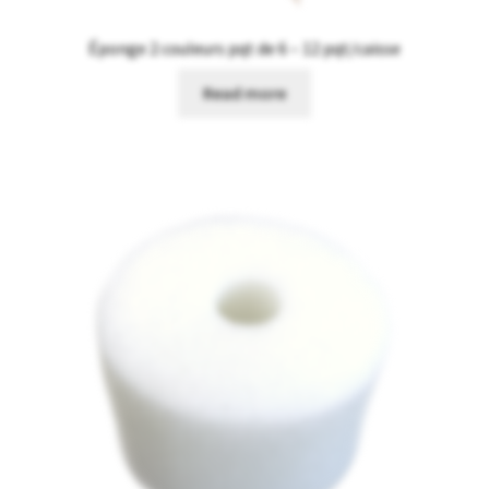
Éponge 2 couleurs pqt de 6 – 12 pqt/caisse
Read more