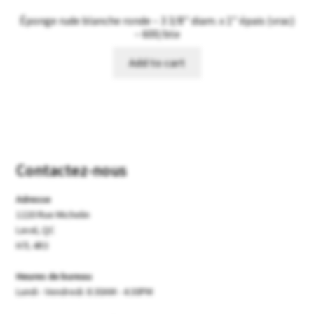
Éponge rude blanche ronde – 3 3/8’’ diam. x 1’’ épais (vrac)
– 600/bte
Add to cart
Contactez-nous
Adresse
1220 Rue Michelin
Laval, QC
H7L 4R3
Heures de bureau
Lundi - Vendredi: 8:30AM - 4:30PM