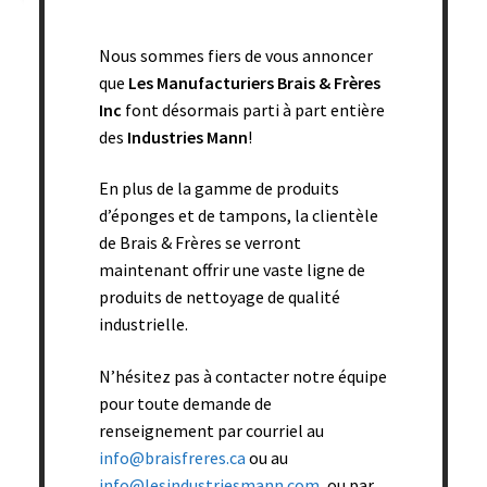
Nous sommes fiers de vous annoncer
que
Les Manufacturiers Brais & Frères
Inc
font désormais parti à part entière
des
Industries Mann
!
En plus de la gamme de produits
d’éponges et de tampons, la clientèle
de Brais & Frères se verront
maintenant offrir une vaste ligne de
produits de nettoyage de qualité
industrielle.
N’hésitez pas à contacter notre équipe
Cellulose bleu et récureur doux (blanc) – 5 x 3 x 7/8″ –
pour toute demande de
170/bte
renseignement par courriel au
info@braisfreres.ca
ou au
Add to cart
info@lesindustriesmann.com
, ou par