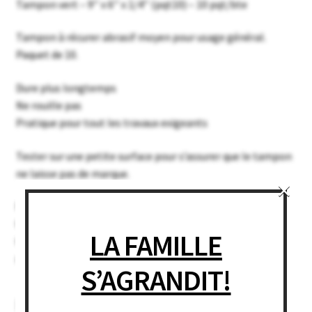
Tampon vert – 9’’ x 6’’ x 1/4’’ (pqt10) – 10 pqt/bte
Tampon à récurer abrasif moyen pour usage général.
Paquet de 10.
Dure plus longtemps
Ne rouille pas
Pratique pour tout les travaux exigeants
Tester sur une petite surface pour s’assurer que le tampon
ne laisse pas de marque.
×
Format : 9″ x 6″ x 1/4″
Quantité : 10 pqt/bte (Pqt10)
LA FAMILLE
Grosseur boîte : Approx. 18″ x 12″ x 12″ (45,75cm x30,5cm
x30,5cm)
S’AGRANDIT!
Related products