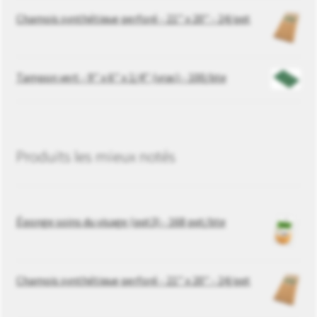
Chamois synthétique perforé - 21’’ x 20’’ - 24/pqt
Tampon vert - 9’’ x 6’’ x 1/4’’ (vrac) - 100/bte
Produits les mieux notés
Éponge soins du visage (pqt3) - 168 pqt/bte
Chamois synthétique perforé - 21’’ x 20’’ - 24/pqt