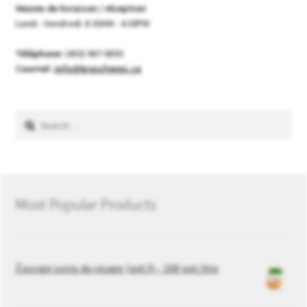
Heures de livraison / réception
Lundi - Vendredi: 8:30AM - 4:30PM
Téléphone:
(450) 967-0893
Courriel:
info@braisfreres.ca
Search
for:
Most Popular Products
Éponge soins du visage (pqt3) - 168 pqt/bte