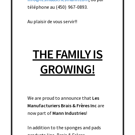
téléphone au (450) 967-0893.
Au plaisir de vous servir!!
THE FAMILY IS
GROWING!
We are proud to announce that
Les
Manufacturiers Brais & Frères Inc
are
now part of
Mann Industries
!
In addition to the sponges and pads
Tampon à récurer bleu – 9.5″ x 4.5″ x 1″ – 56/caisse – Vrac
products line, Brais & Frères