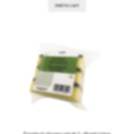
Add to cart
Éponge et récureur pqt de 3 – 60 pqt/caisse