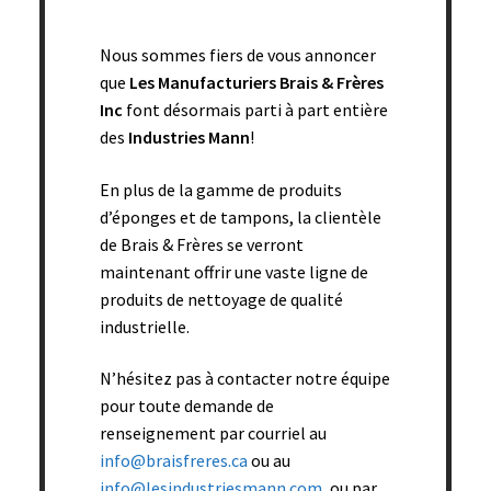
Tampon blanc – 9’’ x 6’’ x 1/4’’ (pqt10) – 10 pqt/bte
Nous sommes fiers de vous annoncer
que
Les Manufacturiers Brais & Frères
Add to cart
Inc
font désormais parti à part entière
des
Industries Mann
!
En plus de la gamme de produits
d’éponges et de tampons, la clientèle
de Brais & Frères se verront
maintenant offrir une vaste ligne de
produits de nettoyage de qualité
industrielle.
N’hésitez pas à contacter notre équipe
pour toute demande de
renseignement par courriel au
info@braisfreres.ca
ou au
Tampon blanc – 9’’ x 6’’ x 1/4’’ (vrac) – 100/bte
info@lesindustriesmann.com
, ou par