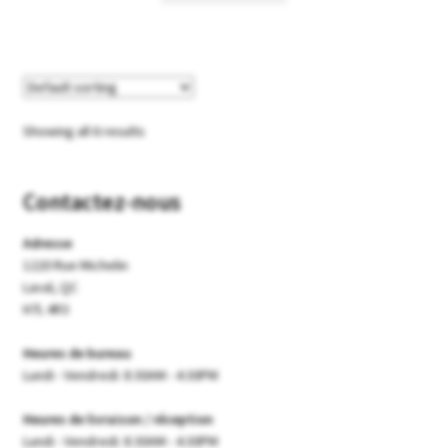
Showing all 6 results
Contactez-nous
Adresse
1220 Rue Michelin
Laval, QC
H7L 4R3
Heures de bureau
Lundi - Vendredi: 8:30AM - 4:30PM
Heures de livraison / réception
Lundi - Vendredi: 8:30AM - 4:30PM