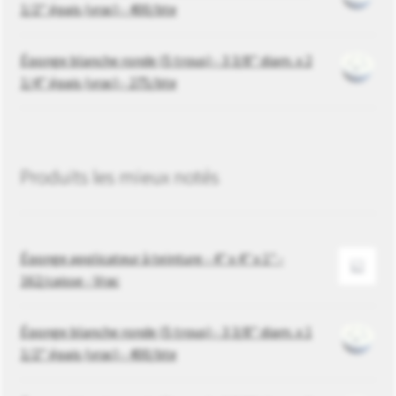
1/2’’ épais (vrac) - 400/bte
Éponge blanche ronde (5 trous) - 3 3/8’’ diam. x 2
1/4’’ épais (vrac) - 275/bte
Produits les mieux notés
Éponge applicateur à teinture - 4" x 4" x 1" -
162/caisse - Vrac
Éponge blanche ronde (5 trous) - 3 3/8’’ diam. x 1
1/2’’ épais (vrac) - 400/bte