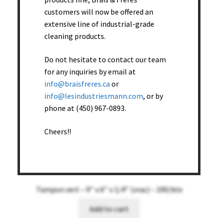
customers will now be offered an
Tampon vert – 9’’ x 6’’ x 1/4’’ (pqt10) – 10 pqt/bte
extensive line of industrial-grade
cleaning products.
Add to cart
Do not hesitate to contact our team
for any inquiries by email at
info@braisfreres.ca
or
info@lesindustriesmann.com
, or by
phone at (450) 967-0893.
Cheers!!
Tampon vert – 9’’ x 6’’ x 1/4’’ (vrac) – 100/bte
Add to cart