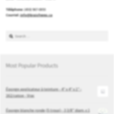
Téléphone:
(450) 967-0893
Courriel:
info@braisfreres.ca
Search
for:
Most Popular Products
Éponge applicateur à teinture - 4" x 4" x 1" -
162/caisse - Vrac
Éponge blanche ronde (5 trous) - 3 3/8’’ diam. x 1