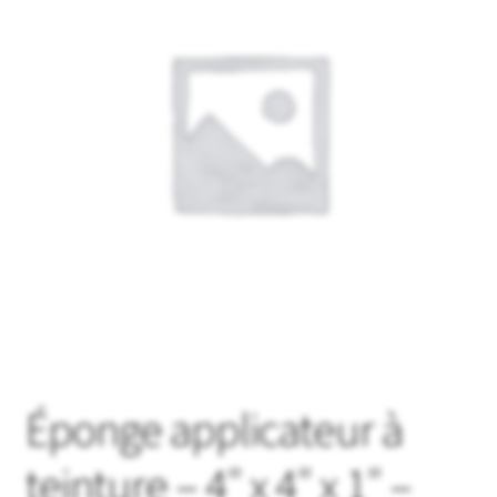
Mon compte
Panier
Produits en vedette
Promotions
Éponge applicateur à
teinture – 4″ x 4″ x 1″ –