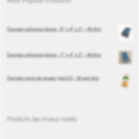
Most Popular Products
Éponge cellulose bleue - 6’’ x 4’’ x 2’’ - 45/bte
Éponge cellulose bleue - 7’’ x 4’’ x 2’’ - 40/bte
Éponge soins du visage (pqt12) - 36 pqt/bte
Produits les mieux notés