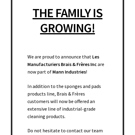
THE FAMILY IS
GROWING!
Mitaine de lavage – 8″ x 10″ – Merino – 24/cs
We are proud to announce that
Les
Add to cart
Manufacturiers Brais & Frères Inc
are
now part of
Mann Industries
!
In addition to the sponges and pads
products line, Brais & Frères
customers will now be offered an
extensive line of industrial-grade
cleaning products.
Do not hesitate to contact our team