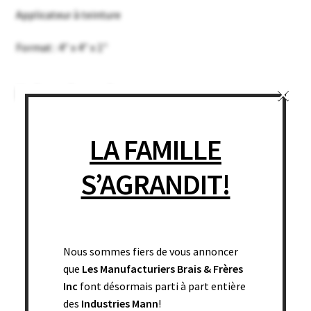
Applicateur à teinture
Format : 4″ x 4″ x 1″
×
Related products
LA FAMILLE
S’AGRANDIT!
Nous sommes fiers de vous annoncer
que
Les Manufacturiers Brais & Frères
Inc
font désormais parti à part entière
des
Industries Mann
!