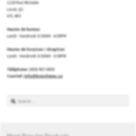
1220 Rue Michelin
Laval, QC
H7L 4R3
Heures de bureau
Lundi - Vendredi: 8:30AM - 4:30PM
Heures de livraison / réception
Lundi - Vendredi: 8:30AM - 4:30PM
Téléphone:
(450) 967-0893
Courriel:
info@braisfreres.ca
Search
for: