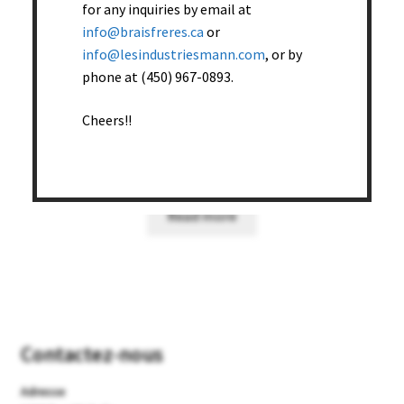
for any inquiries by email at
info@braisfreres.ca
or
info@lesindustriesmann.com
, or by
phone at (450) 967-0893.
Cheers!!
Laine d’acier inoxydable 35g pqt de 12 – 12 pqt/boîte
Read more
Contactez-nous
Adresse