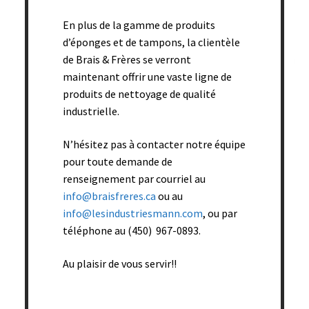
En plus de la gamme de produits
d’éponges et de tampons, la clientèle
de Brais & Frères se verront
Éponge rude blanche ronde – 3 3/8’’ diam. x 1’’ épais (vrac)
– 600/bte
maintenant offrir une vaste ligne de
produits de nettoyage de qualité
Add to cart
industrielle.
N’hésitez pas à contacter notre équipe
pour toute demande de
renseignement par courriel au
info@braisfreres.ca
ou au
info@lesindustriesmann.com
, ou par
téléphone au (450) 967-0893.
Au plaisir de vous servir!!