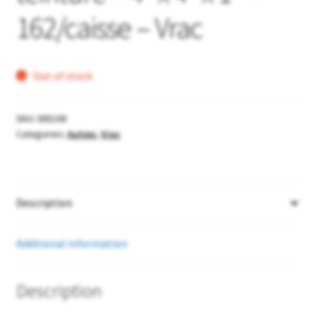
162/caisse – Vrac
Out of stock
SKU:
005100
Categories:
Autres
,
Vrac
Description
Additional information
Description